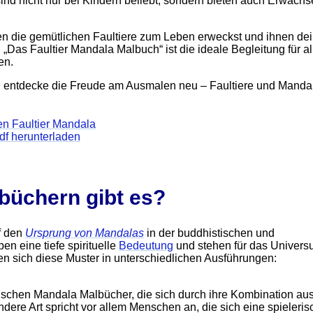
ind nicht nur bei Kindern beliebt, sondern bieten auch Erwach
farben die gemütlichen Faultiere zum Leben erweckst und ihnen de
„Das Faultier Mandala Malbuch“ ist die ideale Begleitung für al
en.
d entdecke die Freude am Ausmalen neu – Faultiere und Manda
en Faultier Mandala
df herunterladen
büchern gibt es?
uf den
Ursprung von Mandalas
in der buddhistischen und
n eine tiefe spirituelle
Bedeutung
und stehen für das Univer
n sich diese Muster in unterschiedlichen Ausführungen:
atischen Mandala Malbücher, die sich durch ihre Kombination au
re Art spricht vor allem Menschen an, die sich eine spieleris