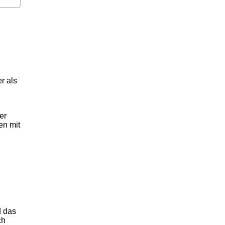
r als
er
en mit
d das
ch