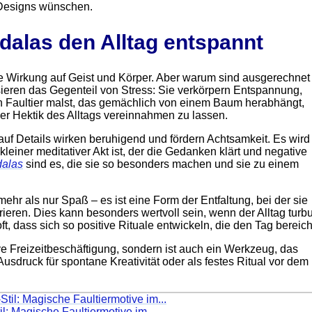
 Designs wünschen.
alas den Alltag entspannt
 Wirkung auf Geist und Körper. Aber warum sind ausgerechnet
ieren das Gegenteil von Stress: Sie verkörpern Entspannung,
 Faultier malst, das gemächlich von einem Baum herabhängt,
der Hektik des Alltags vereinnahmen zu lassen.
uf Details wirken beruhigend und fördern Achtsamkeit. Es wird
einer meditativer Akt ist, der die Gedanken klärt und negative
dalas
sind es, die sie so besonders machen und sie zu einem
hr als nur Spaß – es ist eine Form der Entfaltung, bei der sie
rieren. Dies kann besonders wertvoll sein, wenn der Alltag turbu
ft, dass sich so positive Rituale entwickeln, die den Tag bereic
ive Freizeitbeschäftigung, sondern ist auch ein Werkzeug, das
usdruck für spontane Kreativität oder als festes Ritual vor dem
l: Magische Faultiermotive im...