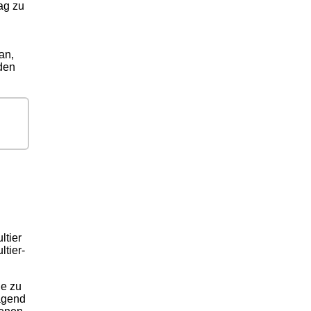
ag zu
an,
den
ltier
ltier-
ie zu
agend