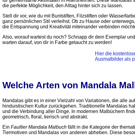
für gemeinsame Aktivitäten in Altersheimen. Diese Mandalas s
die perfekte Möglichkeit, den Alltag hinter sich zu lassen.
Stell dir vor, wie du mit Buntstiften, Filzstiften oder Wasser
ganz persönlichen Stil verleihst. Ob zu Hause oder unterwegs, 
die Entspannung und Kreativität miteinander verbinden möcht
Also, worauf wartest du noch? Schnapp dir dein Exemplar un
warten darauf, von dir in Farbe getaucht zu werden!
Hier die kostenlos
Ausmalbilder als p
Welche Arten von Mandala Mal
Mandalas gibt es in einer Vielzahl von Variationen, die alle a
hinduistischen Kultur zurückgehen. Traditionelle Mandalas habe
und die Verbindung aller Dinge. In modernen Malbüchern finde
geometrisch, floral, tierisch und abstrakt.
Ein
Faultier Mandala Malbuch
fällt in die Kategorie der them
Tiermotiven und Mandalas von anderen abheben. Diese besonde