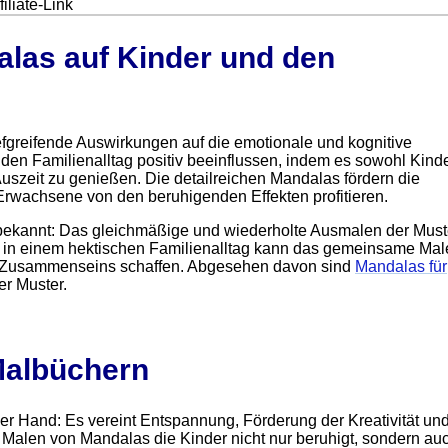
iliate-Link
alas auf Kinder und den
tiefgreifende Auswirkungen auf die emotionale und kognitive
den Familienalltag positiv beeinflussen, indem es sowohl Kinde
szeit zu genießen. Die detailreichen Mandalas fördern die
Erwachsene von den beruhigenden Effekten profitieren.
bekannt: Das gleichmäßige und wiederholte Ausmalen der Must
s in einem hektischen Familienalltag kann das gemeinsame Mal
 Zusammenseins schaffen. Abgesehen davon sind
Mandalas für
er Muster.
 Malbüchern
der Hand: Es vereint Entspannung, Förderung der Kreativität un
s Malen von Mandalas die Kinder nicht nur beruhigt, sondern au