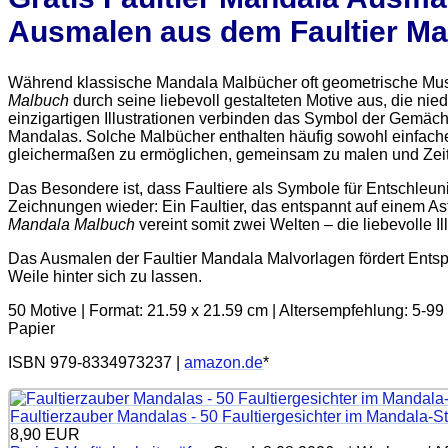
Ausmalen aus dem
Faultier M
Während klassische Mandala Malbücher oft geometrische Muste
Malbuch
durch seine liebevoll gestalteten Motive aus, die nie
einzigartigen Illustrationen verbinden das Symbol der Gemäc
Mandalas. Solche Malbücher enthalten häufig sowohl einfac
gleichermaßen zu ermöglichen, gemeinsam zu malen und Zeit 
Das Besondere ist, dass Faultiere als Symbole für Entschleun
Zeichnungen wieder: Ein Faultier, das entspannt auf einem Ast
Mandala Malbuch
vereint somit zwei Welten – die liebevolle I
Das Ausmalen der Faultier Mandala Malvorlagen fördert Entspa
Weile hinter sich zu lassen.
50 Motive | Format: 21.59 x 21.59 cm | Altersempfehlung: 5-99
Papier
ISBN 979-8334973237 |
amazon.de
*
Faultierzauber Mandalas - 50 Faultiergesichter im Mandala-Sti
8,90 EUR