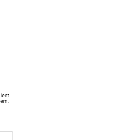
lent
hern.