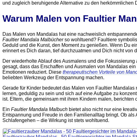
und zugleich beruhigende Alternative zu den herkömmlichen
Warum Malen von Faultier Mand
Das Malen von Mandalas hat eine nachweislich entspannende
Faultier Mandala Malbücher
so wohltuend? Faultiere symbolis
Geduld und die Kunst, den Moment zu genießen. Wenn Du ein
erinnert es Dich daran, tief durchzuatmen und Dich nicht von 
Der wiederholte Ablauf des Ausmalens und die Fokussierung a
gesagt, dass das Erschaffen und Ausmalen von Mandalas ein kl
Emotionen reduziert. Diese
therapeutischen Vorteile von Man
beliebten Werkzeug der Entspannung machen.
Gerade für Kinder bedeutet das Malen von Faultier Mandalas me
lernen, geduldig zu sein und sich auf eine Aufgabe zu konzent
ist. Eltern, die gemeinsam mit ihren Kindern malen, berichten o
Ein
Faultier Mandala Malbuch
bietet also nicht nur eine kreat
Entspannung und Freude in den Familienalltag bringt. Ob als A
Schlafengehen – die Wirkung ist stets wohltuend.
Faultierzauber Mandalas - 50 Faultiergesichter im Mandala-Sti