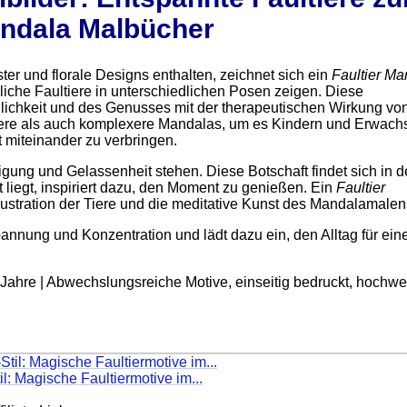
andala Malbücher
r und florale Designs enthalten, zeichnet sich ein
Faultier Ma
dliche Faultiere in unterschiedlichen Posen zeigen. Diese
hlichkeit und des Genusses mit der therapeutischen Wirkung vo
here als auch komplexere Mandalas, um es Kindern und Erwac
miteinander zu verbringen.
igung und Gelassenheit stehen. Diese Botschaft findet sich in 
 liegt, inspiriert dazu, den Moment zu genießen. Ein
Faultier
llustration der Tiere und die meditative Kunst des Mandalamalen
nnung und Konzentration und lädt dazu ein, den Alltag für ein
 Jahre | Abwechslungsreiche Motive, einseitig bedruckt, hochwe
l: Magische Faultiermotive im...