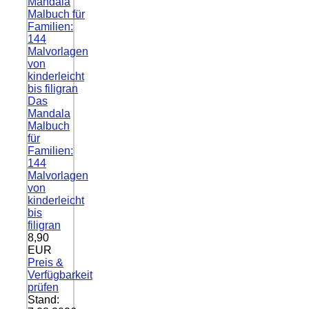
Das
Mandala
Malbuch
für
Familien:
144
Malvorlagen
von
kinderleicht
bis
filigran
8,90
EUR
Preis &
Verfügbarkeit
prüfen
Stand: